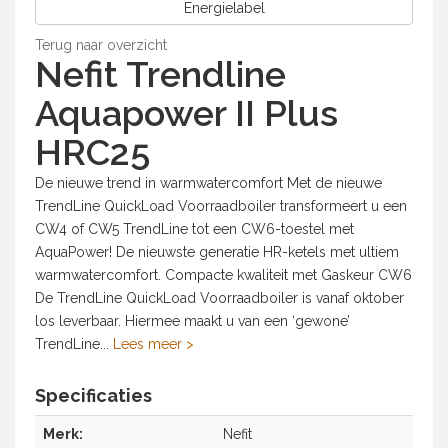
Energielabel
Terug naar overzicht
Nefit
Trendline
Aquapower II Plus
HRC25
De nieuwe trend in warmwatercomfort Met de nieuwe
TrendLine QuickLoad Voorraadboiler transformeert u een
CW4 of CW5 TrendLine tot een CW6-toestel met
AquaPower! De nieuwste generatie HR-ketels met ultiem
warmwatercomfort. Compacte kwaliteit met Gaskeur CW6
De TrendLine QuickLoad Voorraadboiler is vanaf oktober
los leverbaar. Hiermee maakt u van een ‘gewone’
TrendLine...
Lees meer >
Specificaties
Merk:
Nefit