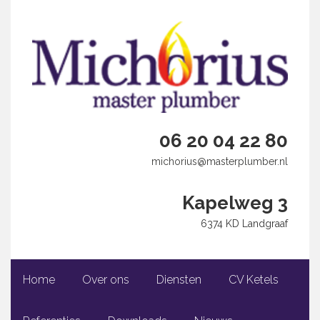
06 20 04 22 80
michorius@masterplumber.nl
Kapelweg 3
6374 KD Landgraaf
Home
Over ons
Diensten
CV Ketels