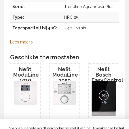
Serie:
Trendline Aquapower Plus
Type:
HRC 25
Tapcapaciteit bij 40C:
23,0 ltr/min
Lees meer >
Geschikte thermostaten
Nefit
Nefit
Nefit
ModuLine
ModuLine
Bosch
1010
2050
EasyControl
Via onze website wordt een cookie geplaatst van het Amerikaanse bedrijf