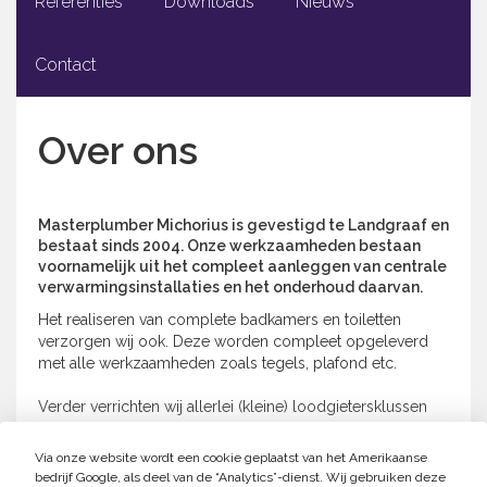
Referenties
Downloads
Nieuws
Contact
Over ons
Masterplumber Michorius is gevestigd te Landgraaf en
bestaat sinds 2004. Onze werkzaamheden bestaan
voornamelijk uit het compleet aanleggen van centrale
verwarmingsinstallaties en het onderhoud daarvan.
Het realiseren van complete badkamers en toiletten
verzorgen wij ook. Deze worden compleet opgeleverd
met alle werkzaamheden zoals tegels, plafond etc.
Verder verrichten wij allerlei (kleine) loodgietersklussen
tot het aanleggen van complete installaties op het gebied
van sanitair (drinkwater-, afvoer- en gasinstallaties), en
Via onze website wordt een cookie geplaatst van het Amerikaanse
ventilatie.
bedrijf Google, als deel van de “Analytics”-dienst. Wij gebruiken deze