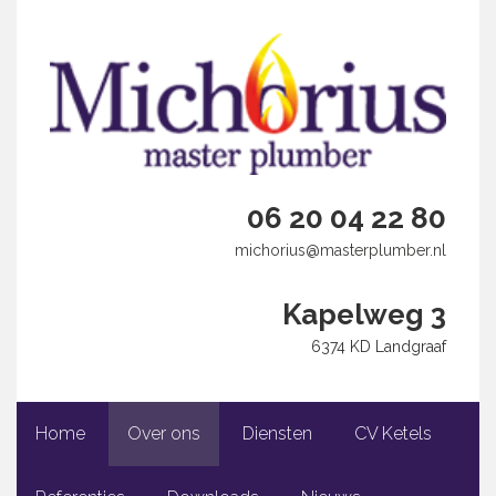
06 20 04 22 80
michorius@masterplumber.nl
Kapelweg 3
6374 KD Landgraaf
Home
Over ons
Diensten
CV Ketels