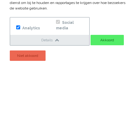
dienst om bij te houden en rapportages te krijgen over hoe bezoekers
Wij werken voor bedrijven, overheden en particulieren.
de website gebruiken.
Social
Analytics
media
Details
Akkoord
Niet akkoord