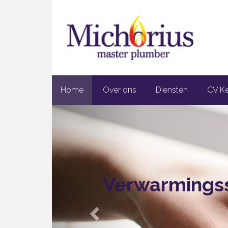
Home
Over ons
Diensten
CV Ke
Previous
Verwarmingss