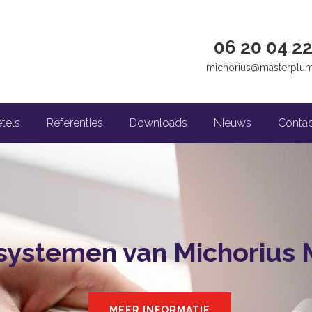
06 20 04 22
michorius@masterplum
tels
Referenties
Downloads
Nieuws
Contac
ystemen van Michorius 
MEER INFORMATIE