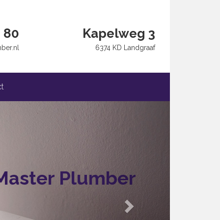
 80
Kapelweg 3
ber.nl
6374 KD Landgraaf
t
Next
Master Plumber