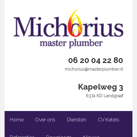
06 20 04 22 80
michorius@masterplumber.nl
Kapelweg 3
6374 KD Landgraaf
Home
Over ons
Diensten
CV Ketels