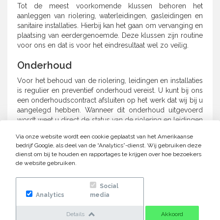
Tot de meest voorkomende klussen behoren het
aanleggen van riolering, waterleidingen, gasleidingen en
sanitaire installaties. Hierbij kan het gaan om vervanging en
plaatsing van eerdergenoemde. Deze klussen zijn routine
voor ons en dat is voor het eindresultaat wel zo veilig.
Onderhoud
Voor het behoud van de riolering, leidingen en installaties
is regulier en preventief onderhoud vereist. U kunt bij ons
een onderhoudscontract afsluiten op het werk dat wij bij u
aangelegd hebben. Wanneer dit onderhoud uitgevoerd
wordt weet u direct de status van de riolering en leidingen
en kan er zo nodig ingespeeld worden op slijtage of
Via onze website wordt een cookie geplaatst van het Amerikaanse
andere voorkomende storingen.
bedrijf Google, als deel van de “Analytics”-dienst. Wij gebruiken deze
dienst om bij te houden en rapportages te krijgen over hoe bezoekers
de website gebruiken.
Social
Analytics
media
Details
Akkoord