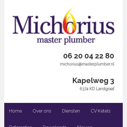
06 20 04 22 80
michorius@masterplumber.nl
Kapelweg 3
6374 KD Landgraaf
Home
Over ons
Diensten
CV Ketels