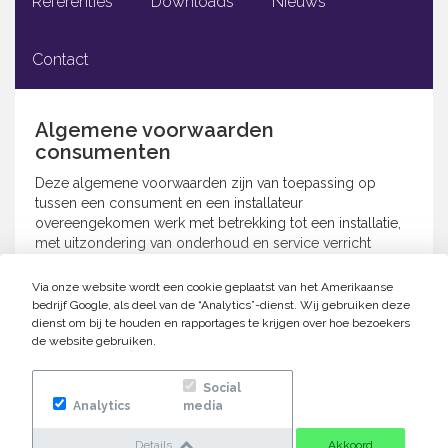
Referenties
Downloads
Nieuws
Contact
Algemene voorwaarden
consumenten
Deze algemene voorwaarden zijn van toepassing op
tussen een consument en een installateur
overeengekomen werk met betrekking tot een installatie,
met uitzondering van onderhoud en service verricht
binnen het kader van een
onderhoud/service-abonnement.
Via onze website wordt een cookie geplaatst van het Amerikaanse
bedrijf Google, als deel van de “Analytics”-dienst. Wij gebruiken deze
Download de voorwaarden
dienst om bij te houden en rapportages te krijgen over hoe bezoekers
de website gebruiken.
Michorius Master Plumber
Social
voorwaarden
Analytics
media
Details
Akkoord