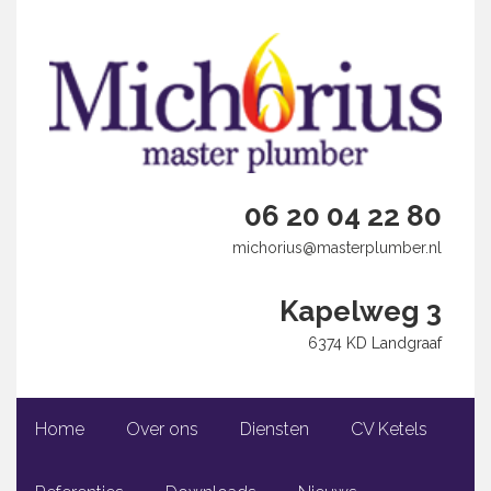
06 20 04 22 80
michorius@masterplumber.nl
Kapelweg 3
6374 KD Landgraaf
Home
Over ons
Diensten
CV Ketels