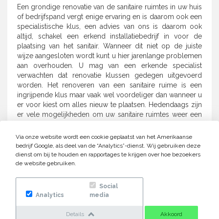
Een grondige renovatie van de sanitaire ruimtes in uw huis
of bedrijfspand vergt enige ervaring en is daarom ook een
specialistische klus, een advies van ons is daarom ook
altijd, schakel een erkend installatiebedrijf in voor de
plaatsing van het sanitair. Wanneer dit niet op de juiste
wijze aangesloten wordt kunt u hier jarenlange problemen
aan overhouden. U mag van een erkende specialist
verwachten dat renovatie klussen gedegen uitgevoerd
worden. Het renoveren van een sanitaire ruime is een
ingrijpende klus maar vaak wel voordeliger dan wanneer u
er voor kiest om alles nieuw te plaatsen. Hedendaags zijn
er vele mogelijkheden om uw sanitaire ruimtes weer een
frisse uitstraling mee te geven zonder dat alles vervangen
moet worden.
Via onze website wordt een cookie geplaatst van het Amerikaanse
bedrijf Google, als deel van de “Analytics”-dienst. Wij gebruiken deze
dienst om bij te houden en rapportages te krijgen over hoe bezoekers
de website gebruiken.
Social
Analytics
media
Details
Akkoord