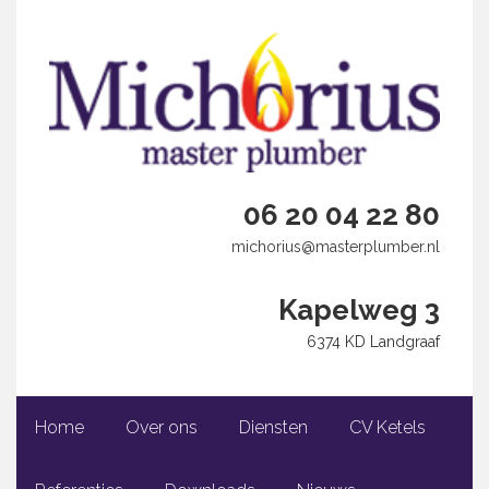
06 20 04 22 80
michorius@masterplumber.nl
Kapelweg 3
6374 KD Landgraaf
Home
Over ons
Diensten
CV Ketels