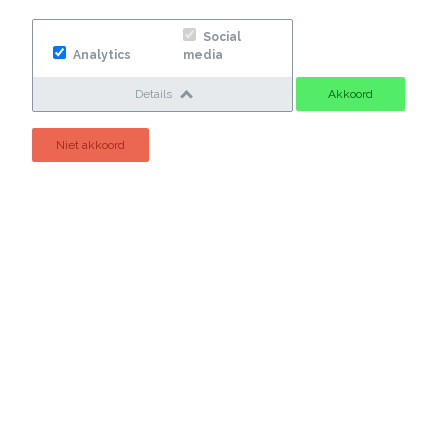
5 personen of meer
Social
Analytics
media
Details
Akkoord
Niet akkoord
Hoe wordt uw huis verwarmd?
Gaskachel en geiser
CV-ketel verwarming +
warm water