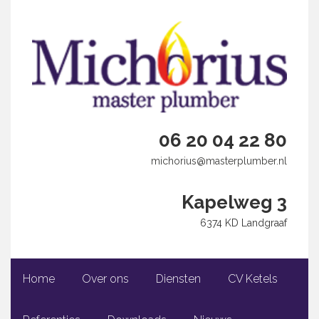
06 20 04 22 80
michorius@masterplumber.nl
Kapelweg 3
6374 KD Landgraaf
Home
Over ons
Diensten
CV Ketels